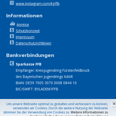
www.instagram.com/kjrffb
Informationen
Anreise
Schutzkonzept
Impressum
Datenschutzrichtlinien
Bankverbindungen
Sparkasse FFB
Empfänger: Kreisjugendring Fürstenfeldbruck
des Bayerischen Jugendrings KdöR
IBAN: DE59 7005 3070 0008 0844 10
BIC/SWIFT: BYLADEM1FFB
Site built with
Simple Responsive Template
by
Prowebdesign.ro
Um unsere Webseite optimal zu gestalten und verbessern zu können,
✖
verwenden wir Cookies. Durch die weitere Nutzung der Webseite
stimmen Sie der Verwendung von Cookies zu.
Weitere Informationen zu