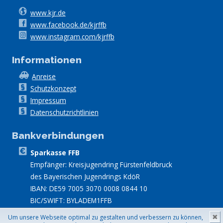
www.kjr.de
www.facebook.de/kjrffb
www.instagram.com/kjrffb
Informationen
Anreise
Schutzkonzept
Impressum
Datenschutzrichtlinien
Bankverbindungen
Sparkasse FFB
Empfänger: Kreisjugendring Fürstenfeldbruck
des Bayerischen Jugendrings KdöR
IBAN: DE59 7005 3070 0008 0844 10
BIC/SWIFT: BYLADEM1FFB
Um unsere Webseite optimal zu gestalten und verbessern zu können,
✖
Besucher_innen
Gesamt:
5.129
seit
31.07.2026; Gestern:
826
Site built