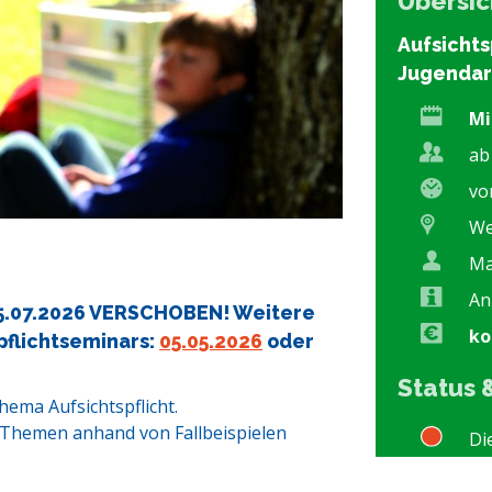
Übersic
Aufsichts
Jugendar
Mi
ab
vo
We
Ma
An
5.07.2026 VERSCHOBEN! Weitere
ko
pflichtseminars:
05.05.2026
oder
Status
hema Aufsichtspflicht.
e Themen anhand von Fallbeispielen
Di