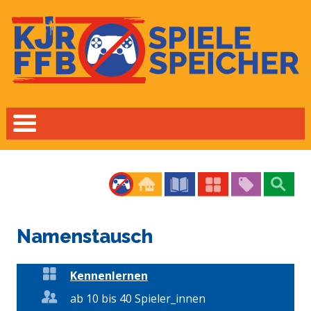
Namenstausch
Kennenlernen
ab 10 bis 40 Spieler_innen