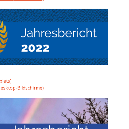
blets)
esktop-Bildschirme)