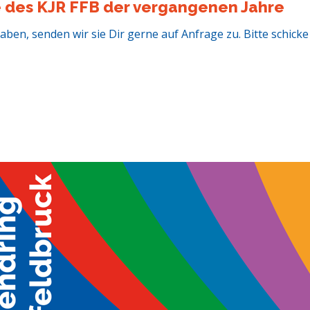
te des KJR FFB der vergangenen Jahre
aben, senden wir sie Dir gerne auf Anfrage zu. Bitte schick