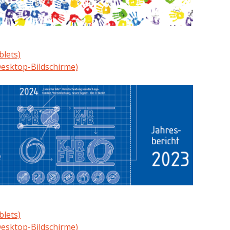
blets)
esktop-Bildschirme)
blets)
esktop-Bildschirme)