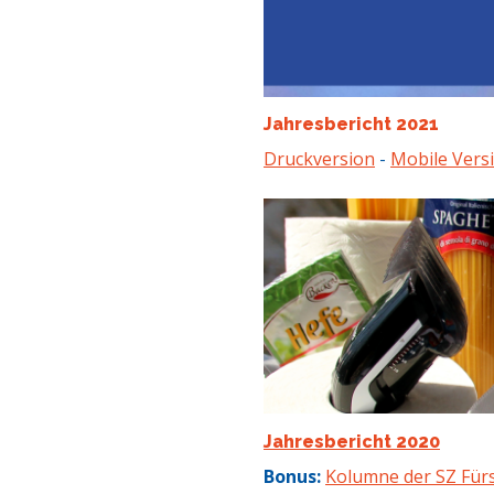
Jahresbericht 2021
Druckversion
-
Mobile Vers
Jahresbericht 2020
Bonus:
Kolumne der SZ Für