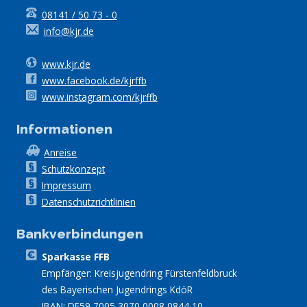
08141 / 50 73 - 0
info@kjr.de
www.kjr.de
www.facebook.de/kjrffb
www.instagram.com/kjrffb
Informationen
Anreise
Schutzkonzept
Impressum
Datenschutzrichtlinien
Bankverbindungen
Sparkasse FFB
Empfänger: Kreisjugendring Fürstenfeldbruck
des Bayerischen Jugendrings KdöR
IBAN: DE59 7005 3070 0008 0844 10