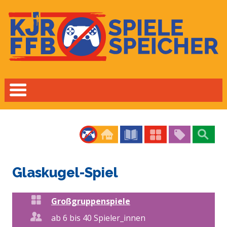
Glaskugel-Spiel
Großgruppenspiele
ab 6 bis 40 Spieler_innen