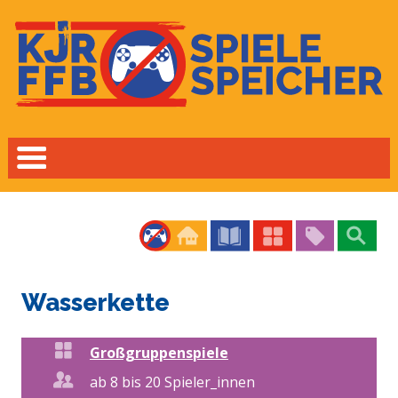
Wasserkette
Großgruppenspiele
ab 8 bis 20 Spieler_innen