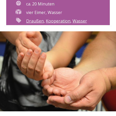
ca. 20 Minuten
vier Eimer, Wasser
Draußen
,
Kooperation
,
Wasser