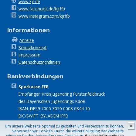
www.kjr.de
www.facebook.de/kjrffb
www.instagram.com/kjrffb
Informationen
Anreise
Schutzkonzept
Impressum
Datenschutzrichtlinien
Bankverbindungen
Sparkasse FFB
Empfänger: Kreisjugendring Fürstenfeldbruck
des Bayerischen Jugendrings KdöR
IBAN: DE59 7005 3070 0008 0844 10
BIC/SWIFT: BYLADEM1FFB
Um unsere Webseite optimal zu gestalten und verbessern zu können,
✖
Besucher_innen
Gesamt:
7.160
seit
31.07.2026; Gestern:
764
Site built
verwenden wir Cookies. Durch die weitere Nutzung der Webseite
stimmen Sie der Verwendung von Cookies zu.
Weitere Informationen