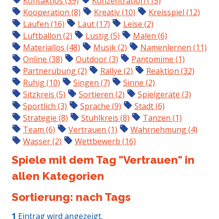
Kontaktlos (39)
Konzentration (15)
Kooperation (8)
Kreativ (10)
Kreisspiel (12)
Laufen (16)
Laut (17)
Leise (2)
Luftballon (2)
Lustig (5)
Malen (6)
Materiallos (48)
Musik (2)
Namenlernen (11)
Online (38)
Outdoor (3)
Pantomime (1)
Partnerübung (2)
Rallye (2)
Reaktion (32)
Ruhig (10)
Singen (7)
Sinne (2)
Sitzkreis (5)
Sortieren (2)
Spielgeräte (3)
Sportlich (3)
Sprache (9)
Stadt (6)
Strategie (8)
Stuhlkreis (8)
Tanzen (1)
Team (6)
Vertrauen (1)
Wahrnehmung (4)
Wasser (2)
Wettbewerb (16)
Spiele mit dem Tag "Vertrauen" in
allen Kategorien
Sortierung: nach Tags
1
Eintrag wird angezeigt.